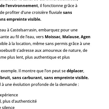
 de l’environnement
, il fonctionne grâce à
de profiter d’une croisière fluviale
sans
ans empreinte visible.
teau à Castelsarrasin, embarquez pour une
nte au fil de l’eau, vers
Moissac
,
Malause
,
Agen
nible à la location, même sans permis grâce à une
, Phoebus® s’adresse aux amoureux de nature, de
sme plus lent, plus authentique et plus
n exemple. Il montre que l’on peut se
déplacer
,
bruit, sans carburant, sans empreinte visible.
 à une évolution profonde de la demande :
expérience
l, plus d’authenticité
 silence