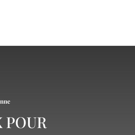
onne
X POUR