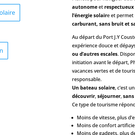
autonome
et
respectueux
olaire
l’énergie solair
e et permet 
carburant, sans bruit et s
Au départ du Port J.Y Cous
expérience douce et dépaysa
n
ou d’autres escales
. Dispo
initiation avant le départ
vacances vertes et de touri
responsable.
Un bateau solaire
, c’est u
découvrir
,
séjourner
,
sans 
Ce type de tourisme répond
Moins de vitesse, plus d’
Moins de confort artificie
Moins de gadgets, plus de