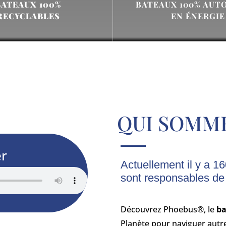
BATEAUX 100%
BATEAUX 100% AU
RECYCLABLES
EN ÉNERGIE
QUI SOMME
er
Actuellement il y a 1
sont responsables de
Découvrez Phoebus®, le
ba
Planète pour naviguer autr